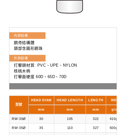
內部結構
鋼骨結構體
頭部含圓形鋼珠
外部結構
打擊頭材質: PVC、UPE、NYLON
核桃木柄
打擊面硬度 60D、65D、70D
HEAD DIAM
HEAD LENGTH
LENGTH
WEIGHT
型號
mm
mm
mm
g/oz/kg
RW-30Ø
30
105
322
410g/14oz
RW-35Ø
35
110
327
500g/17oz